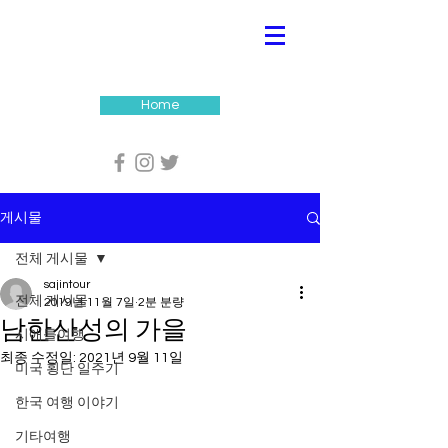
Home
게시물
전체 게시물
sajintour
전체 게시물
2019년 11월 7일
2분 분량
남한산성의 가을
시애틀여행
최종 수정일:
2021년 9월 11일
미국 횡단 일주기
한국 여행 이야기
기타여행