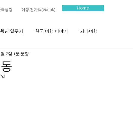
Home
한국풍경
여행 전자책(ebook)
 횡단 일주기
한국 여행 이야기
기타여행
1월 7일
1분 분량
교동
1일