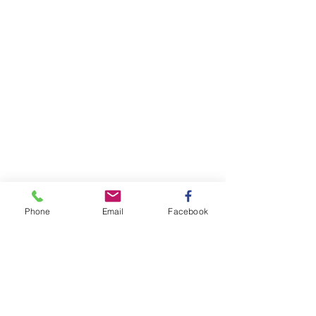
Phone
Email
Facebook
이곳에는 스컹크 카비지(Skunk 
Cabbage ) 라는 식물이 유난히 많다. 스
컹크 냄새가 난다고 붙여진 이름 같다. 짧
은 영어로 읽어 보니 만병 통치약 이다. 한
방 약재로 사용하는데 주로 뿌리를 사용