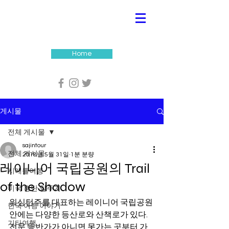
Home
게시물
전체 게시물
sajintour
전체 게시물
2018년 5월 31일
1분 분량
레이니어 국립공원의 Trail
시애틀여행
of the Shadow
미국 횡단 일주기
워싱턴주를 대표하는 레이니어 국립공원
한국 여행 이야기
안에는 다양한 등산로와 산책로가 있다. 
기타여행
전문 등반가가 아니면 못가는 곳부터 가