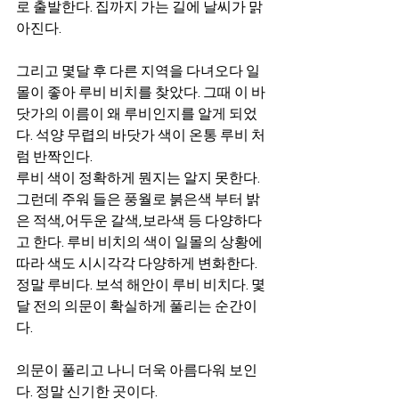
로 출발한다. 집까지 가는 길에 날씨가 맑
아진다.
그리고 몇달 후 다른 지역을 다녀오다 일
몰이 좋아 루비 비치를 찾았다. 그때 이 바
닷가의 이름이 왜 루비인지를 알게 되었
다. 석양 무렵의 바닷가 색이 온통 루비 처 
럼 반짝인다.
루비 색이 정확하게 뭔지는 알지 못한다. 
그런데 주워 들은 풍월로 붉은색 부터 밝
은 적색,어두운 갈색,보라색 등 다양하다
고 한다. 루비 비치의 색이 일몰의 상황에 
따라 색도 시시각각 다양하게 변화한다. 
정말 루비다. 보석 해안이 루비 비치다. 몇
달 전의 의문이 확실하게 풀리는 순간이
다.
의문이 풀리고 나니 더욱 아름다워 보인
다. 정말 신기한 곳이다.