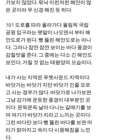
가보지 않았다. 워낙 이런저런 해안이 많
은 곳이라 무 신경 해진 듯 하다.
101 도로를 따라 올라가다 올림픽 국립 
공원 입구라는 팻말이 나오면서 부터 해
안도로가 된다. 뻥 뚫린 해안도로는 아니
다. 그러나 잠깐 잠깐 보이는 바다 풍경이 
감칠맛을 준다. 그 중에는 다소 긴 해안도 
보인다. 거칠 것 없는 태평양의 모습이다.
내가 사는 지역은 푸젯사운드 지역이다. 
바닷가는 바닷가 지만 바닷가 인줄 모르
고 사는 경우가 많다. 바닷가로 나가보면 
그냥 강가에 온듯한 풍경이 대부분인 곳
이다. 문득문득 날아 다니는 갈매기를 보
며 여기가 바닷가 지라고 느끼는 곳이다. 
그런 바다만 보다 뻥 뚫린 바다를 보면 머
리가 맑아지고 속이 다 시원해짐을 느낀
다.