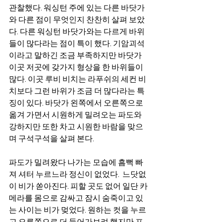
관찰했다. 워싱턴 주에 있는 다른 바닷가
와 다른 점이 무엇인지 찬찬히 살펴 보았
다. 다른 워싱턴 바닷가와는 다르게 바위
들이 많다라는 점이 특이 했다. 기암괴석
이라고 말하긴 조금 부족하지만 바닷가 
이곳 저곳에 갖가지 형상을 한 바위들이 
많다. 이곳 루비 비치는 라푸쉬의 세컨 비
치보다 그런 바위가 조금 더 많다라는 특
징이 있다. 바닷가 왼쪽에서 오른쪽으로 
옮겨 가면서 시원하게 밀려오는 파도와 
강하지만 또한 차고 시원한 바람을 맞으
며 구석구석을 살펴 본다.
파도가 밀려왔다 나가는 모습에 흠뻑 빠
져 셔터 누르느라 정신이 없었다.  느닷없
이 비가 쏟아진다. 피할 곳도 없어 일단 카
메라를 몸으로 감싸고 잠시 숨죽이고 있
는 사이는 비가 멎었다. 원하는 컷을 누르