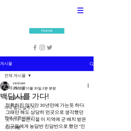
Home
게시물
전체 게시물
yeijiusa
전체 게시물
2022년 10월 30일
2분 분량
백담사를 가다!
시애틀여행
정확하진 않지만 30년만에 가는듯 하다.
미국 횡단 일주기
그때만 해도 상당히 먼곳으로 생각했던 
한국 여행 이야기
곳이다. 젊은시절 이 지역에 군 배치 받은 
친구들에게 농담반 진담반으로 했던 "인
기타여행