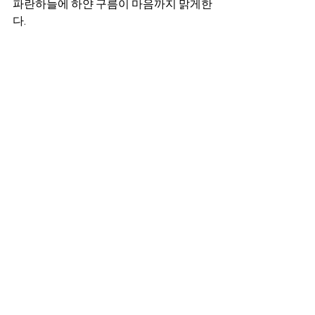
파란하늘에 하얀 구름이 마음까지 맑게한
다.