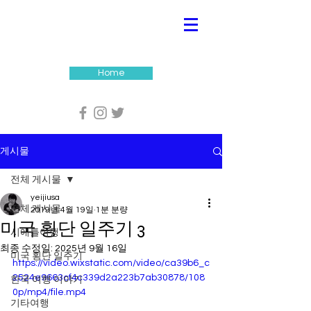
Home
게시물
전체 게시물
yeijiusa
전체 게시물
2019년 4월 19일
1분 분량
미국 횡단 일주기 3
시애틀여행
최종 수정일:
2025년 9월 16일
미국 횡단 일주기
https://video.wixstatic.com/video/ca39b6_c
2524e9663cf4c339d2a223b7ab30878/108
한국 여행 이야기
0p/mp4/file.mp4
기타여행