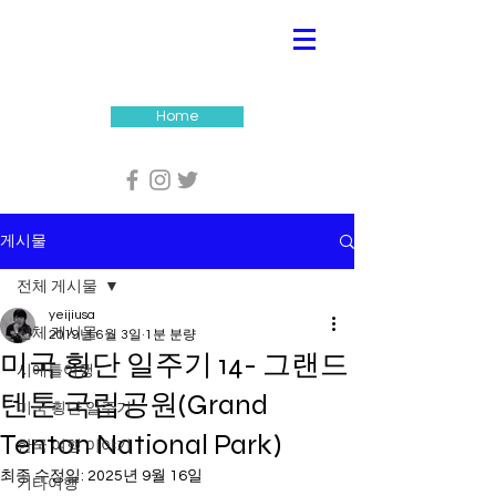
Home
게시물
전체 게시물
yeijiusa
전체 게시물
2019년 6월 3일
1분 분량
미국 횡단 일주기 14- 그랜드
시애틀여행
텐톤 국립공원(Grand
미국 횡단 일주기
Tenton National Park)
한국 여행 이야기
최종 수정일:
2025년 9월 16일
기타여행