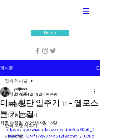
Home
게시물
전체 게시물
yeijiusa
전체 게시물
2019년 4월 19일
1분 분량
미국 횡단 일주기 11 - 옐로스
시애틀여행
톤 가는길
미국 횡단 일주기
최종 수정일:
2025년 9월 16일
한국 여행 이야기
https://video.wixstatic.com/video/ca39b6_1
1feecf6c1074f17a9374d512f9ab9a1/1080p
기타여행